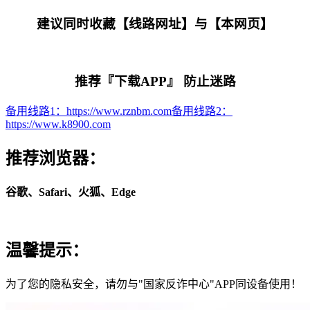
建议同时收藏【线路网址】与【本网页】
推荐『下载APP』 防止迷路
备用线路
1
：
https://www.rznbm.com
备用线路
2
：
https://www.k8900.com
推荐浏览器：
谷歌、Safari、火狐、Edge
温馨提示：
为了您的隐私安全，请勿与"国家反诈中心"APP同设备使用！