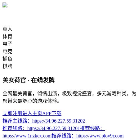
真人
体育
电子
电竞
捕鱼
棋牌
美女荷官 · 在线发牌
全网最美荷官，倾情出演，极致视觉盛宴，多元游戏种类，为
您带来最舒心的游戏体验。
立即注册
进入主页
APP下载
推荐主线路：
https://34.96.227.59:31202
推荐线路：
https://34.96.227.59:31201
推荐线路：
https://www.1nzkex.com
推荐线路：
https://www.plov9r.com