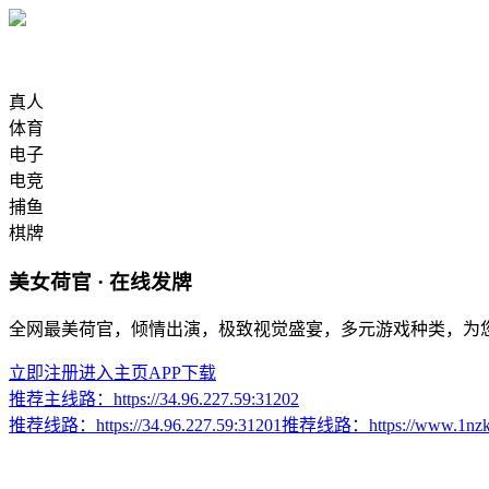
真人
体育
电子
电竞
捕鱼
棋牌
美女荷官 · 在线发牌
全网最美荷官，倾情出演，极致视觉盛宴，多元游戏种类，为
立即注册
进入主页
APP下载
推荐主线路：
https://34.96.227.59:31202
推荐线路：
https://34.96.227.59:31201
推荐线路：
https://www.1nz