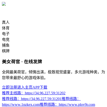
真人
体育
电子
电竞
捕鱼
棋牌
美女荷官 · 在线发牌
全网最美荷官，倾情出演，极致视觉盛宴，多元游戏种类，为
您带来最舒心的游戏体验。
立即注册
进入主页
APP下载
推荐主线路：
https://34.96.227.59:31202
推荐线路：
https://34.96.227.59:31201
推荐线路：
https://www.1nzkex.com
推荐线路：
https://www.plov9r.com