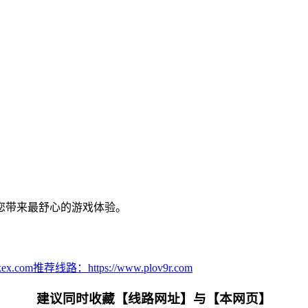
您带来最舒心的游戏体验。
kex.com
推荐线路：
https://www.plov9r.com
建议同时收藏【线路网址】与【本网页】