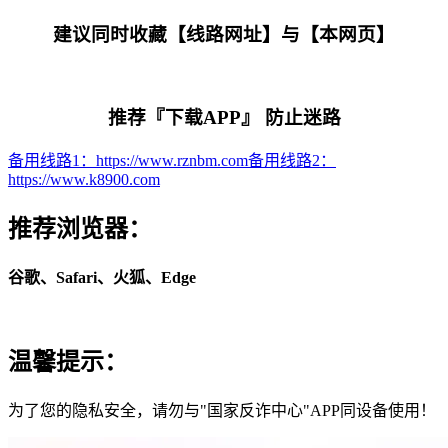
建议同时收藏【线路网址】与【本网页】
推荐『下载APP』 防止迷路
备用线路
1
：
https://www.rznbm.com
备用线路
2
：
https://www.k8900.com
推荐浏览器：
谷歌、Safari、火狐、Edge
温馨提示：
为了您的隐私安全，请勿与"国家反诈中心"APP同设备使用！