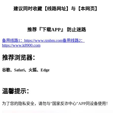
建议同时收藏【线路网址】与【本网页】
推荐『下载APP』 防止迷路
备用线路
1
：
https://www.rznbm.com
备用线路
2
：
https://www.k8900.com
推荐浏览器：
谷歌、Safari、火狐、Edge
温馨提示：
为了您的隐私安全，请勿与"国家反诈中心"APP同设备使用！