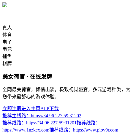
真人
体育
电子
电竞
捕鱼
棋牌
美女荷官 · 在线发牌
全网最美荷官，倾情出演，极致视觉盛宴，多元游戏种类，为
您带来最舒心的游戏体验。
立即注册
进入主页
APP下载
推荐主线路：
https://34.96.227.59:31202
推荐线路：
https://34.96.227.59:31201
推荐线路：
https://www.1nzkex.com
推荐线路：
https://www.plov9r.com