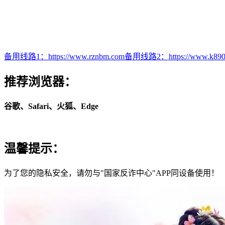
备用线路
1
：
https://www.rznbm.com
备用线路
2
：
https://www.k89
推荐浏览器：
谷歌、Safari、火狐、Edge
温馨提示：
为了您的隐私安全，请勿与"国家反诈中心"APP同设备使用！