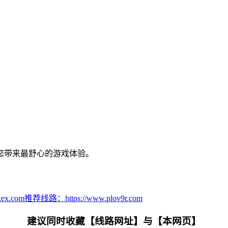
您带来最舒心的游戏体验。
kex.com
推荐线路：
https://www.plov9r.com
建议同时收藏【线路网址】与【本网页】