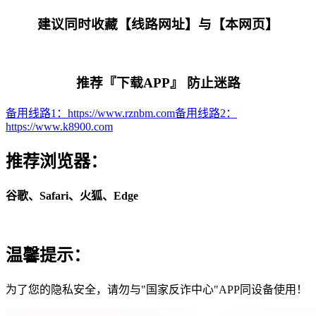
建议同时收藏【线路网址】与【本网页】
推荐『下载APP』 防止迷路
备用线路
1
：
https://www.rznbm.com
备用线路
2
：
https://www.k8900.com
推荐浏览器：
谷歌、Safari、火狐、Edge
温馨提示：
为了您的隐私安全，请勿与"国家反诈中心"APP同设备使用！