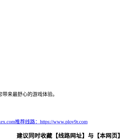
您带来最舒心的游戏体验。
kex.com
推荐线路：
https://www.plov9r.com
建议同时收藏【线路网址】与【本网页】